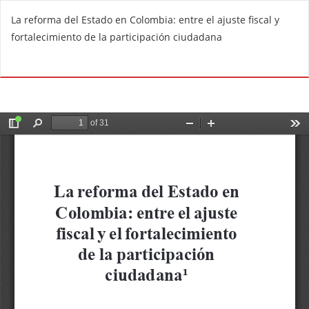
R
La reforma del Estado en Colombia: entre el ajuste fiscal y
e
fortalecimiento de la participación ciudadana
t
u
Do
D
r
o
n
w
t
n
o
l
A
o
r
a
t
d
i
P
c
D
l
F
e
D
e
t