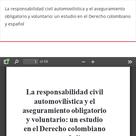
R
La responsabilidad civil automovilística y el aseguramiento
e
obligatorio y voluntario: un estudio en el Derecho colombiano
t
y español
u
r
Do
D
n
o
t
w
o
n
A
l
r
o
t
a
i
d
c
P
l
D
e
F
D
e
t