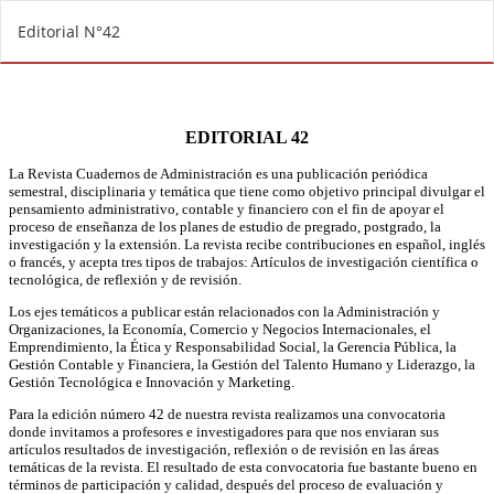
R
Editorial N°42
e
t
u
r
n
t
o
A
r
t
i
c
l
e
D
e
t