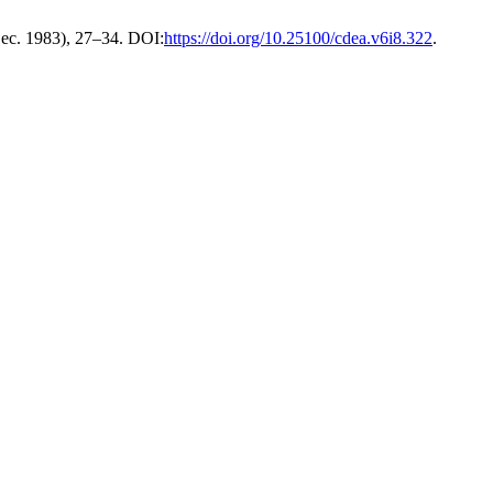
Dec. 1983), 27–34. DOI:
https://doi.org/10.25100/cdea.v6i8.322
.