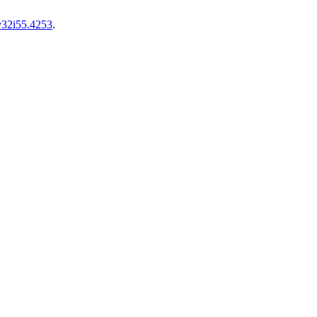
.v32i55.4253
.