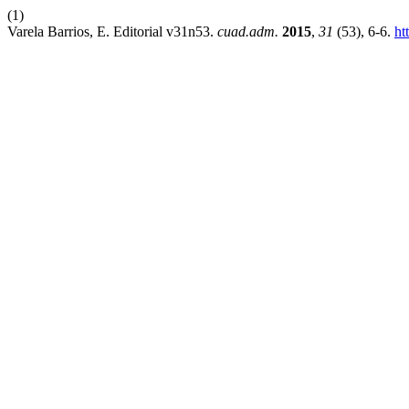
(1)
Varela Barrios, E. Editorial v31n53.
cuad.adm.
2015
,
31
(53), 6-6.
ht