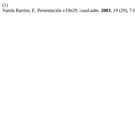
(1)
Varela Barrios, E. Presentación v19n29.
cuad.adm.
2003
,
19
(29), 7-