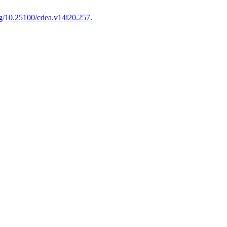
org/10.25100/cdea.v14i20.257
.