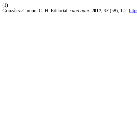
(1)
González-Campo, C. H. Editorial.
cuad.adm.
2017
,
33
(58), 1-2.
htt