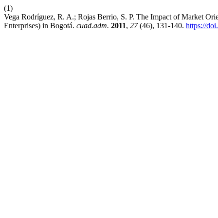
(1)
Vega Rodríguez, R. A.; Rojas Berrio, S. P. The Impact of Market O
Enterprises) in Bogotá.
cuad.adm.
2011
,
27
(46), 131-140.
https://do