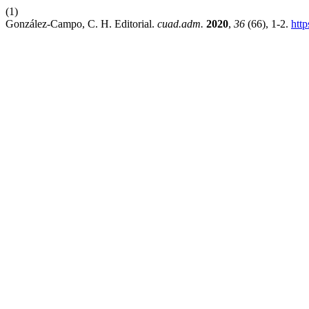
(1)
González-Campo, C. H. Editorial.
cuad.adm.
2020
,
36
(66), 1-2.
htt