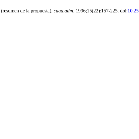
 (resumen de la propuesta).
cuad.adm.
1996;15(22):157-225. doi:
10.25