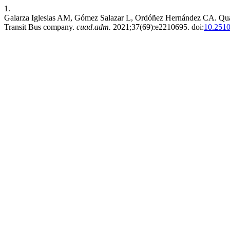
1.
Galarza Iglesias AM, Gómez Salazar L, Ordóñez Hernández CA. Qualit
Transit Bus company.
cuad.adm.
2021;37(69):e2210695. doi:
10.2510