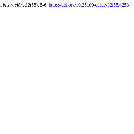
inistración
,
32
(55), 5-6.
https://doi.org/10.25100/cdea.v32i55.4253