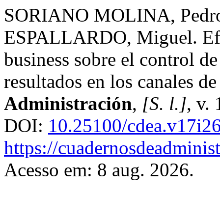
SORIANO MOLINA, Pedr
ESPALLARDO, Miguel. Efect
business sobre el control d
resultados en los canales de
Administración
,
[S. l.]
, v.
DOI:
10.25100/cdea.v17i2
https://cuadernosdeadminis
Acesso em: 8 aug. 2026.