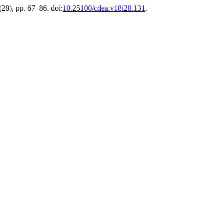
(28), pp. 67–86. doi:
10.25100/cdea.v18i28.131
.