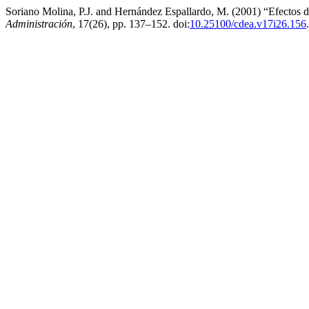
Soriano Molina, P.J. and Hernández Espallardo, M. (2001) “Efectos de 
Administración
, 17(26), pp. 137–152. doi:
10.25100/cdea.v17i26.156
.