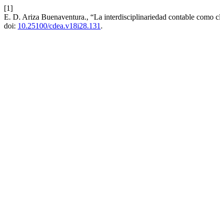
[1]
E. D. Ariza Buenaventura., “La interdisciplinariedad contable como c
doi:
10.25100/cdea.v18i28.131
.