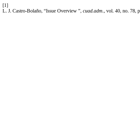
[1]
L. J. Castro-Bolaño, “Issue Overview ”,
cuad.adm.
, vol. 40, no. 78,