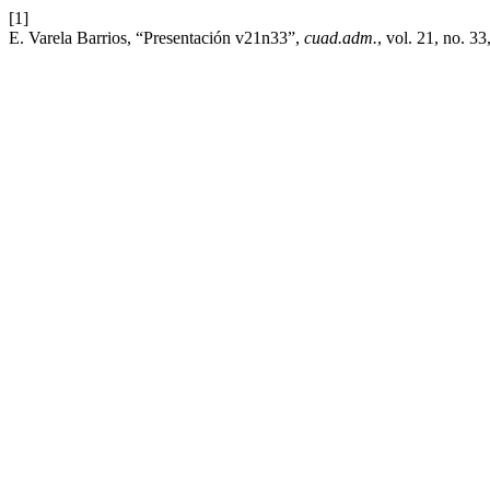
[1]
E. Varela Barrios, “Presentación v21n33”,
cuad.adm.
, vol. 21, no. 3