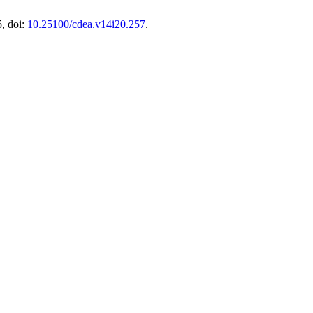
5, doi:
10.25100/cdea.v14i20.257
.