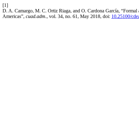
[1]
D. A. Camargo, M. C. Ortiz Riaga, and O. Cardona García, “Formal and
Americas”,
cuad.adm.
, vol. 34, no. 61, May 2018, doi:
10.25100/cde