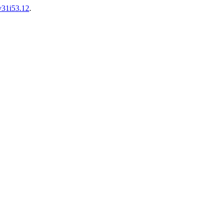
.v31i53.12
.