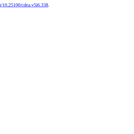
org/10.25100/cdea.v5i6.338
.