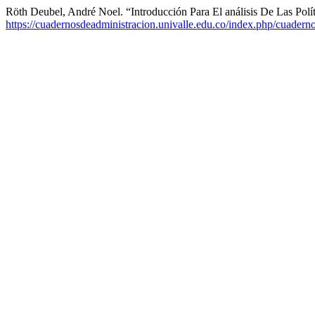
Röth Deubel, André Noel. “Introducción Para El análisis De Las Polít
https://cuadernosdeadministracion.univalle.edu.co/index.php/cuadern