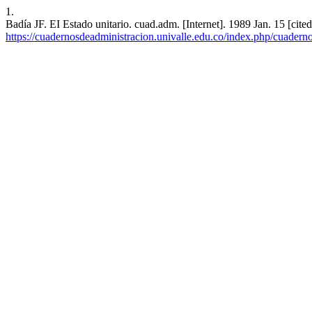
1.
Badía JF. EI Estado unitario. cuad.adm. [Internet]. 1989 Jan. 15 [cit
https://cuadernosdeadministracion.univalle.edu.co/index.php/cuadern