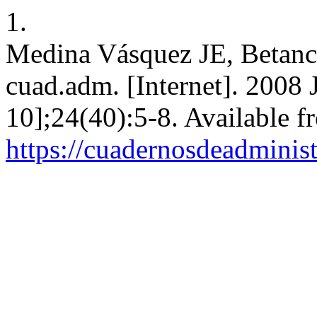
1.
Medina Vásquez JE, Betanco
cuad.adm. [Internet]. 2008 
10];24(40):5-8. Available f
https://cuadernosdeadminis