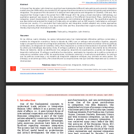
a
i
l
s