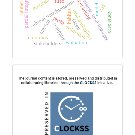
unmet needs
partial integration
position taking
filed
intersectoral linkages
cultural transformation
risk
model
total multipliers
habitus
case study
profit
factor
mexico
company
estimation
emotions
evaluation
stakeholders
Digital preservation
The journal content is stored, preserved and distributed in
CLOCKSS
collaborating libraries through the
initiative.