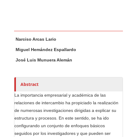
Main Article Content
A
Narciso Arcas Lario
u
t
Miguel Hemández Espallardo
h
José Luis Munuera Alemán
o
r
s
Abstract
La importancia empresarial y académica de las
relaciones de intercambio ha propiciado la realización
de numerosas investigaciones dirigidas a explicar su
estructura y procesos. En este sentido, se ha ido
configurando un conjunto de enfoques básicos
seguidos por los investigadores y que pueden ser