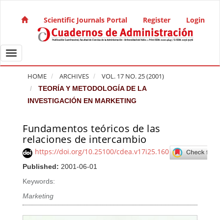
Quick jump to page content
Main Navigation
Scientific Journals Portal
Register
Login
Main Content
Sidebar
Toggle navigation
HOME
ARCHIVES
VOL. 17 NO. 25 (2001)
TEORÍA Y METODOLOGÍA DE LA
INVESTIGACIÓN EN MARKETING
Fundamentos teóricos de las
Article Sidebar
relaciones de intercambio
https://doi.org/10.25100/cdea.v17i25.160
Published:
2001-06-01
Keywords:
Marketing