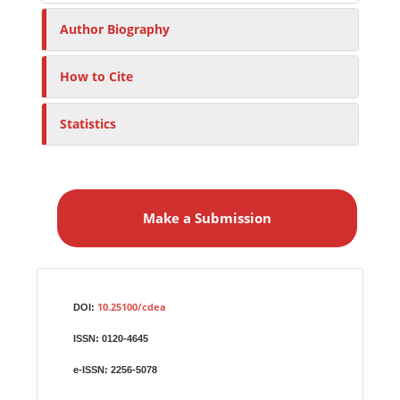
Author Biography
How to Cite
Statistics
M
a
Make a Submission
k
e
a
S
Identifiers
u
10.25100/cdea
DOI:
b
ISSN:
0120-4645
m
i
e-ISSN:
2256-5078
s