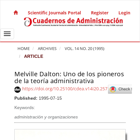
Quick jump to page content
Main Navigation
Scientific Journals Portal
Register
Login
Main Content
Sidebar
Toggle navigation
HOME
ARCHIVES
VOL. 14 NO. 20 (1995)
ARTICLE
Melville Dalton: Uno de los pioneros
Article Sidebar
de la teoría administrativa
https://doi.org/10.25100/cdea.v14i20.257
Published:
1995-07-15
Keywords:
administración y organizaciones