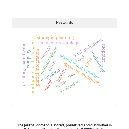
Keywords
strategic planning
total multipliers
multipliers of the linkages
intersectoral linkages
creating shared value
emotions
mexico
position taking
partial integration
company
profitability
cultural transformation
filed
chile
profit
domestic multipliers
habitus
estimation
risk
evaluation
factor
model
Digital preservation
The journal content is stored, preserved and distributed in