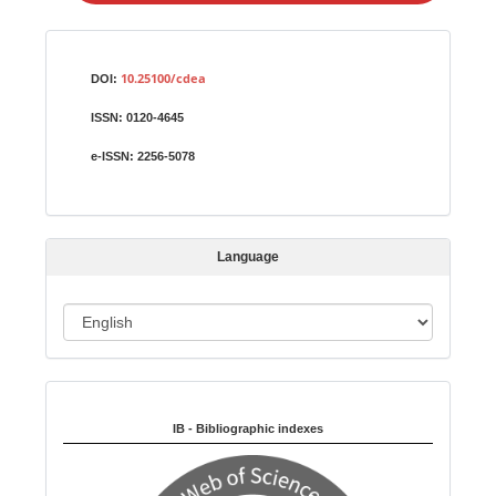
a
S
Identifiers
u
10.25100/cdea
DOI:
b
ISSN:
0120-4645
m
i
e-ISSN:
2256-5078
s
s
i
Language
o
n
L
a
n
Indexed in:
g
u
IB - Bibliographic indexes
a
g