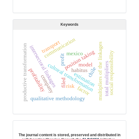
Keywords
communication
transport
multipliers of the linkages
productive transformation
intersectoral linkages
position taking
mexico
social responsibility
profit
total multipliers
model
cultural transformation
chile
profitability
habitus
estimation
company
filed
risk
factor
qualitative methodology
Digital preservation
The journal content is stored, preserved and distributed in