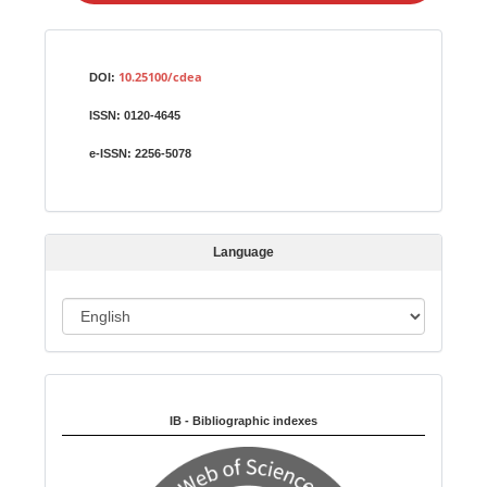
a
S
Identifiers
u
10.25100/cdea
DOI:
b
ISSN:
0120-4645
m
i
e-ISSN:
2256-5078
s
s
i
Language
o
n
L
a
n
Indexed in:
g
u
IB - Bibliographic indexes
a
g