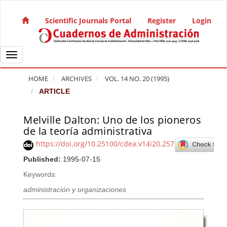
Quick jump to page content
Main Navigation
Scientific Journals Portal
Register
Login
Main Content
Sidebar
Toggle navigation
HOME
ARCHIVES
VOL. 14 NO. 20 (1995)
ARTICLE
Melville Dalton: Uno de los pioneros
Article Sidebar
de la teoría administrativa
https://doi.org/10.25100/cdea.v14i20.257
Published:
1995-07-15
Keywords:
administración y organizaciones