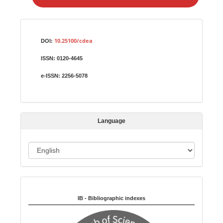
e
a
S
Identifiers
u
10.25100/cdea
DOI:
b
ISSN:
0120-4645
m
i
e-ISSN:
2256-5078
s
s
i
Language
o
n
L
a
n
Indexed in:
g
u
IB - Bibliographic indexes
a
g