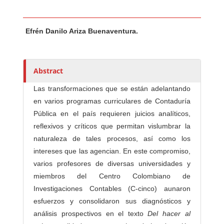
Main Article Content
A
Efrén Danilo Ariza Buenaventura.
u
t
h
o
Abstract
r
Las transformaciones que se están adelantando
s
en varios programas curriculares de Contaduría
Pública en el país requieren juicios analíticos,
reflexivos y críticos que permitan vislumbrar la
naturaleza de tales procesos, así como los
intereses que las agencian. En este compromiso,
varios profesores de diversas universidades y
miembros del Centro Colombiano de
Investigaciones Contables (C-cinco) aunaron
esfuerzos y consolidaron sus diagnósticos y
análisis prospectivos en el texto
Del hacer al