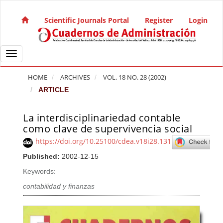
Quick jump to page content
Main Navigation
Scientific Journals Portal
Register
Login
Main Content
Sidebar
Toggle navigation
HOME
ARCHIVES
VOL. 18 NO. 28 (2002)
ARTICLE
La interdisciplinariedad contable
Article Sidebar
como clave de supervivencia social
https://doi.org/10.25100/cdea.v18i28.131
Published:
2002-12-15
Keywords:
contabilidad y finanzas