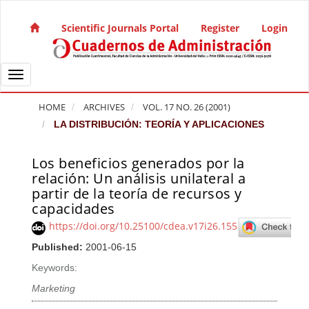
Quick jump to page content
Main Navigation
Scientific Journals Portal
Register
Login
Main Content
Sidebar
Toggle navigation
HOME
ARCHIVES
VOL. 17 NO. 26 (2001)
LA DISTRIBUCIÓN: TEORÍA Y APLICACIONES
Los beneficios generados por la
Article Sidebar
relación: Un análisis unilateral a
partir de la teoría de recursos y
capacidades
https://doi.org/10.25100/cdea.v17i26.155
Published:
2001-06-15
Keywords:
Marketing