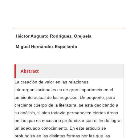
Main Article Content
A
Héctor Augusto Rodríguez. Orejuela
u
t
Miguel Hernández Espallardo
h
o
r
Abstract
s
La creación de valor en las relaciones
interorganizacionales es de gran importancia en el
ambiente actual de los negocios. Un pequeño, pero
creciente cuerpo de la literatura, se está dedicando a
su análisis, si bien todavía permanecen ciertas áreas
en las que es necesario profundizar con el fin de lograr
un adecuado conocimiento. En este artículo se
profundiza en las distintas formas por las que las