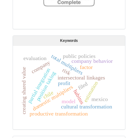
Keywords
public policies
total multipliers
evaluation
company behavior
company
factor
risk
partial integration
creating shared value
position taking
intersectoral linkages
estimation
profit
filed
domestic multipliers
habitus
chile
mexico
model
cultural transformation
productive transformation