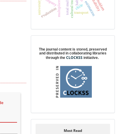
total multipliers
stakeholders
profitability
company
estimation
chile
evaluation
transport
Digital preservation
The journal content is stored, preserved
and distributed in collaborating libraries
CLOCKSS
through the
initiative.
de
Most Read