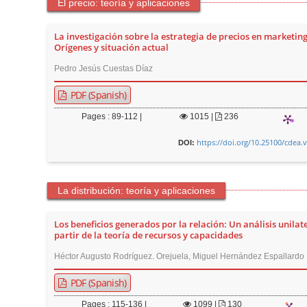
El precio: teoría y aplicaciones
La investigación sobre la estrategia de precios en marketing
Orígenes y situación actual
Pedro Jesús Cuestas Díaz
PDF (Spanish)
Pages : 89-112 |
1015
|
236
https://doi.org/10.25100/cdea.
DOI:
La distribución: teoría y aplicaciones
Los beneficios generados por la relación: Un análisis unilat
partir de la teoría de recursos y capacidades
Héctor Augusto Rodríguez. Orejuela, Miguel Hernández Espallardo
PDF (Spanish)
Pages : 115-136 |
1099
|
130