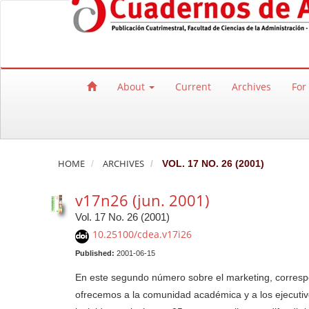
Quick jump to page content
Main Navigation
Main Content
Sidebar
About
Current
Archives
For
HOME
ARCHIVES
VOL. 17 NO. 26 (2001)
v17n26 (jun. 2001)
Vol. 17 No. 26 (2001)
10.25100/cdea.v17i26
Published:
2001-06-15
En este segundo número sobre el marketing, correspo
ofrecemos a la comunidad académica y a los ejecuti