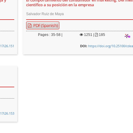
ja y
El comportamiento del consumidor en marketing. Del mé
científico a su posición en la empresa
Salvador Ruiz de Maya
PDF (Spanish)
Pages : 35-58 |
1251
|
185
v17i26.151
https://doi.org/10.25100/cde
DOI:
v17i26.153