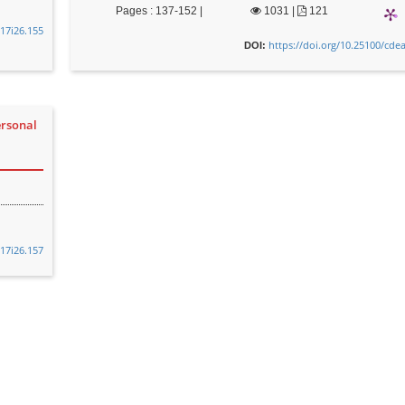
Pages : 137-152 |
1031
|
121
v17i26.155
https://doi.org/10.25100/cde
DOI:
ersonal
v17i26.157