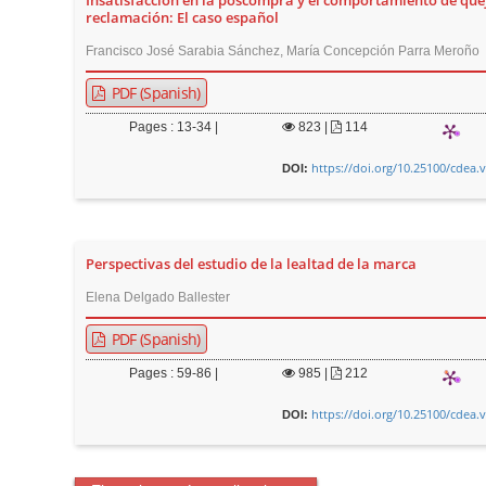
Insatisfacción en la poscompra y el comportamiento de que
reclamación: El caso español
Francisco José Sarabia Sánchez, María Concepción Parra Meroño
PDF (Spanish)
Pages : 13-34 |
823
|
114
https://doi.org/10.25100/cdea.
DOI:
Perspectivas del estudio de la lealtad de la marca
Elena Delgado Ballester
PDF (Spanish)
Pages : 59-86 |
985
|
212
https://doi.org/10.25100/cdea.
DOI: