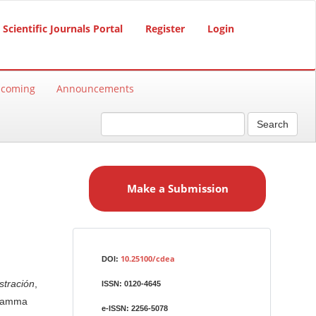
Scientific Journals Portal
Register
Login
hcoming
Announcements
Search
M
a
Make a Submission
k
e
a
S
Identifiers
u
10.25100/cdea
DOI:
b
stración
,
ISSN:
0120-4645
m
 gamma
i
e-ISSN:
2256-5078