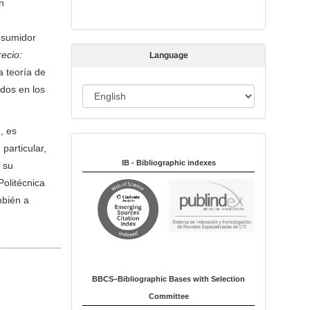
an
s
s
onsumidor
i
recio:
Language
o
a teoría de
n
ados en los
L
a
n
, es
Indexed in:
g
particular,
u
IB - Bibliographic indexes
 su
a
Politécnica
g
mbién a
e
BBCS–Bibliographic Bases with Selection
Committee