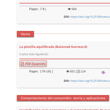
Pages : 7-8 |
564
https://doi.org/10.25100/cdea.
DOI:
Varios
La planilla equilibrada (Balanced Scorecard)
Carlos Iván AguileraC
PDF (Spanish)
Pages : 179-191 |
931
|
114
https://doi.org/10.25100/cdea.
DOI:
Comportamiento del consumidor: teoría y aplicaciones