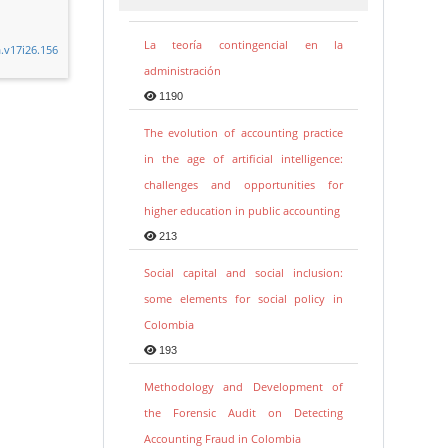
La teoría contingencial en la
a.v17i26.156
administración
1190
The evolution of accounting practice
in the age of artificial intelligence:
challenges and opportunities for
higher education in public accounting
213
Social capital and social inclusion:
some elements for social policy in
Colombia
193
Methodology and Development of
the Forensic Audit on Detecting
Accounting Fraud in Colombia