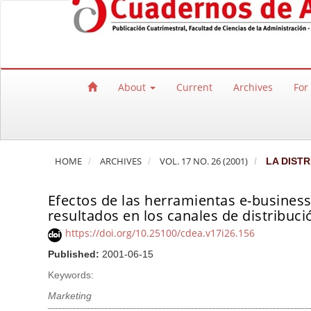
Quick jump to page content
Main Navigation
Main Content
Sidebar
About
Current
Archives
For
HOME
ARCHIVES
VOL. 17 NO. 26 (2001)
LA DISTR
Efectos de las herramientas e-business
resultados en los canales de distribuci
https://doi.org/10.25100/cdea.v17i26.156
Published:
2001-06-15
Keywords:
Marketing