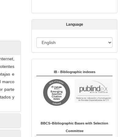
s
s
i
Language
o
n
L
a
n
nternet,
Indexed in:
g
otentes
u
IB - Bibliographic indexes
tajas e
a
el marco
g
or parte
e
ltados y
BBCS–Bibliographic Bases with Selection
Committee