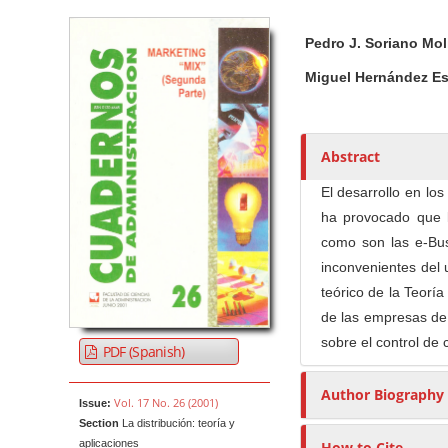
Article Sidebar
Main Article Co
A
Pedro J. Soriano Mol
u
t
Miguel Hernández Es
h
o
r
Abstract
s
El desarrollo en los
ha provocado que 
como son las e-Bus
inconvenientes del 
teórico de la Teorí
de las empresas de 
sobre el control de
PDF (Spanish)
Author Biography
Vol. 17 No. 26 (2001)
Issue:
Section
La distribución: teoría y
aplicaciones
How to Cite