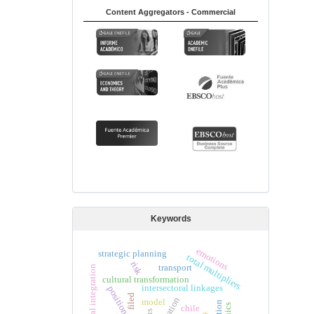
Content Aggregators - Commercial
Keywords
emotions
strategic planning
total multipliers
risk
transport
partial integration
cultural transformation
intersectoral linkages
position taking
filed
model
chile