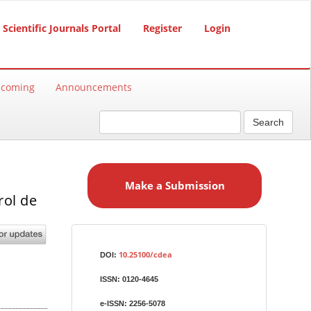
Scientific Journals Portal
Register
Login
hcoming
Announcements
Search
M
a
Make a Submission
k
rol de
e
a
S
Identifiers
u
10.25100/cdea
DOI:
b
ISSN:
0120-4645
m
i
e-ISSN:
2256-5078