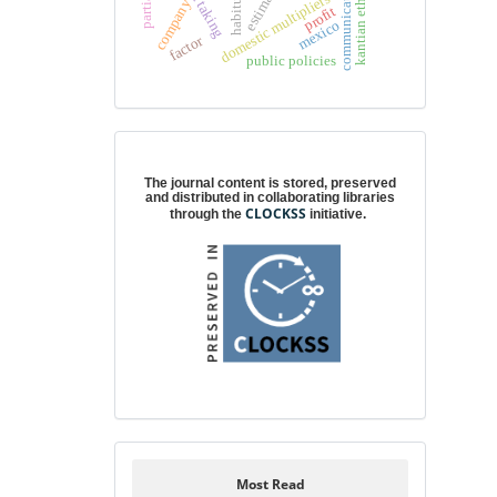
estimation
communication
kantian ethics
domestic multipliers
habitus
company
profit
mexico
factor
public policies
Digital preservation
The journal content is stored, preserved
and distributed in collaborating libraries
CLOCKSS
through the
initiative.
Most Read