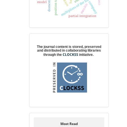
position taking
multipliers of the linkages
model
company
mexico
partial integration
Digital preservation
The journal content is stored, preserved
and distributed in collaborating libraries
CLOCKSS
through the
initiative.
Most Read