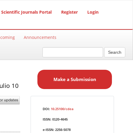
Scientific Journals Portal
Register
Login
hcoming
Announcements
Search
M
a
Make a Submission
k
ulio 10
e
a
S
Identifiers
u
10.25100/cdea
DOI:
b
ISSN:
0120-4645
m
i
e-ISSN:
2256-5078