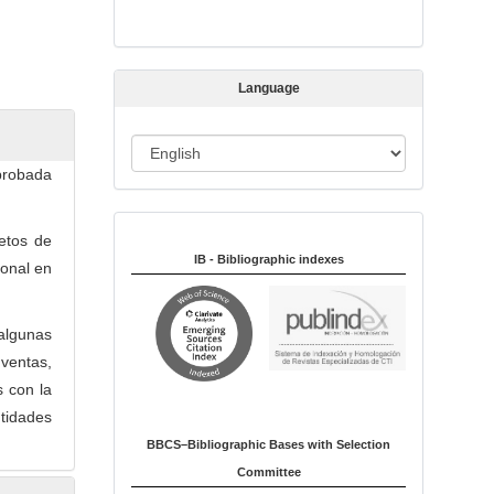
s
s
i
Language
o
n
L
probada
a
n
Indexed in:
g
etos de
u
IB - Bibliographic indexes
onal en
a
g
 algunas
e
 ventas,
s con la
tidades
BBCS–Bibliographic Bases with Selection
Committee