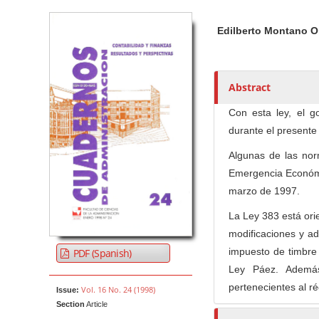
Article Sidebar
Main Article Co
A
Edilberto Montano O
u
t
h
o
Abstract
r
Con esta ley, el g
s
durante el presente
Algunas de las nor
Emergencia Económic
marzo de 1997.
La Ley 383 está orie
modificaciones y ad
impuesto de timbre 
PDF (Spanish)
Ley Páez. Además
pertenecientes al ré
Vol. 16 No. 24 (1998)
Issue:
Section
Article