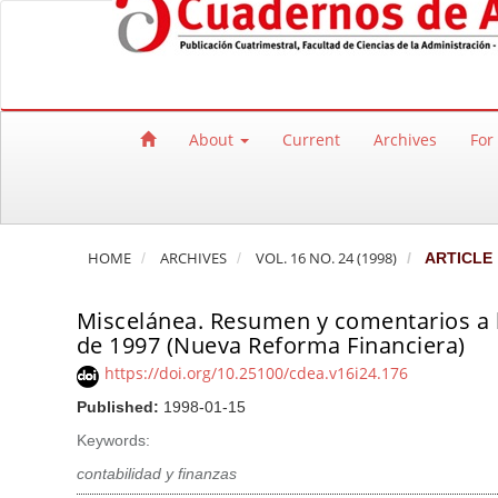
Quick jump to page content
Main Navigation
Main Content
Sidebar
About
Current
Archives
For
HOME
ARCHIVES
VOL. 16 NO. 24 (1998)
ARTICLE
Miscelánea. Resumen y comentarios a la
de 1997 (Nueva Reforma Financiera)
https://doi.org/10.25100/cdea.v16i24.176
Published:
1998-01-15
Keywords:
contabilidad y finanzas