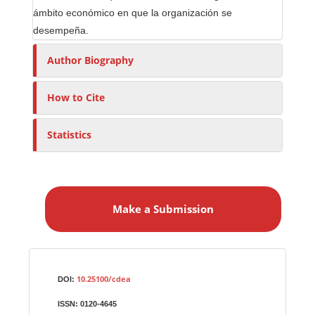
ámbito económico en que la organización se
desempeña.
Author Biography
How to Cite
Statistics
M
a
Make a Submission
k
e
a
S
Identifiers
u
10.25100/cdea
DOI:
b
ISSN:
0120-4645
m