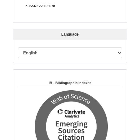
i
e-ISSN:
2256-5078
s
s
i
Language
o
n
L
a
n
Indexed in:
g
u
IB - Bibliographic indexes
a
g
e