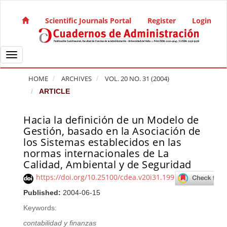
Quick jump to page content
Main Navigation
Scientific Journals Portal
Register
Login
Main Content
Sidebar
Toggle navigation
HOME
ARCHIVES
VOL. 20 NO. 31 (2004)
ARTICLE
Hacia la definición de un Modelo de
Article Sidebar
Gestión, basado en la Asociación de
los Sistemas establecidos en las
normas internacionales de La
Calidad, Ambiental y de Seguridad
https://doi.org/10.25100/cdea.v20i31.199
Published:
2004-06-15
Keywords:
contabilidad y finanzas