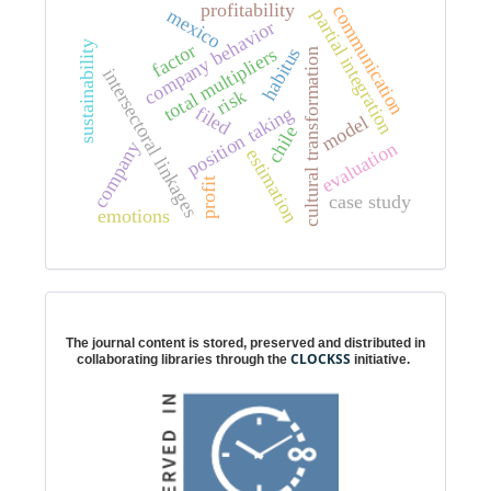
profitability
communication
partial integration
mexico
company behavior
sustainability
factor
habitus
total multipliers
cultural transformation
intersectoral linkages
risk
filed
position taking
model
chile
evaluation
company
estimation
profit
case study
emotions
Digital preservation
The journal content is stored, preserved and distributed in
CLOCKSS
collaborating libraries through the
initiative.