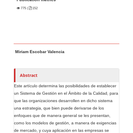
775
|
152
Main Article Content
A
Miriam Escobar Valencia
u
t
h
o
Abstract
r
Este artículo determina las posibilidades de establecer
s
un Sistema de Gestión en el Ámbito de la Calidad, para
que las organizaciones desarrollen en dicho sistema
una estrategia, que bien puede derivarse de los
enfoques que de manera general se les presentan,
como los modelos de gestión, a manera de exigencias
de mercado, y cuya aplicación en las empresas se