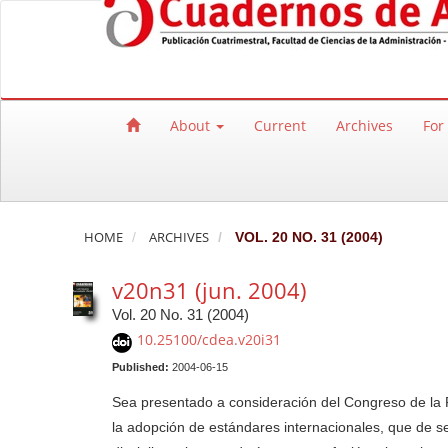
Quick jump to page content
Main Navigation
Main Content
Sidebar
About
Current
Archives
For
HOME
ARCHIVES
VOL. 20 NO. 31 (2004)
v20n31 (jun. 2004)
Vol. 20 No. 31 (2004)
10.25100/cdea.v20i31
Published:
2004-06-15
Sea presentado a consideración del Congreso de la 
la adopción de estándares internacionales, que de s