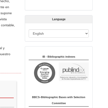
 hecho,
s
ente en
s
e supone
i
vista
Language
o
 contable,
n
L
a
n
al y
Indexed in:
g
nuestro
u
IB - Bibliographic indexes
a
g
e
BBCS–Bibliographic Bases with Selection
Committee