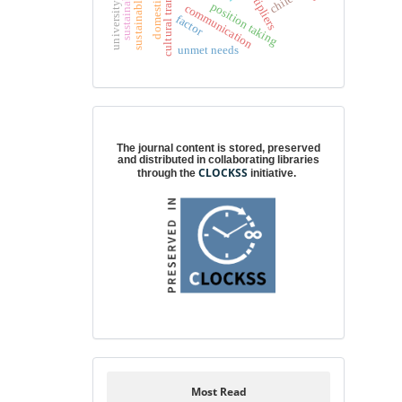
cultural transformation
university directors
sustainability
chile
position taking
communication
factor
unmet needs
Digital preservation
The journal content is stored, preserved
and distributed in collaborating libraries
CLOCKSS
through the
initiative.
Most Read