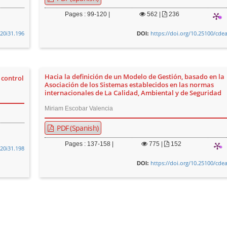
Pages : 99-120 |
562
|
236
v20i31.196
https://doi.org/10.25100/cde
DOI:
Hacia la definición de un Modelo de Gestión, basado en la
 control
Asociación de los Sistemas establecidos en las normas
internacionales de La Calidad, Ambiental y de Seguridad
Miriam Escobar Valencia
PDF (Spanish)
Pages : 137-158 |
775
|
152
v20i31.198
https://doi.org/10.25100/cde
DOI: