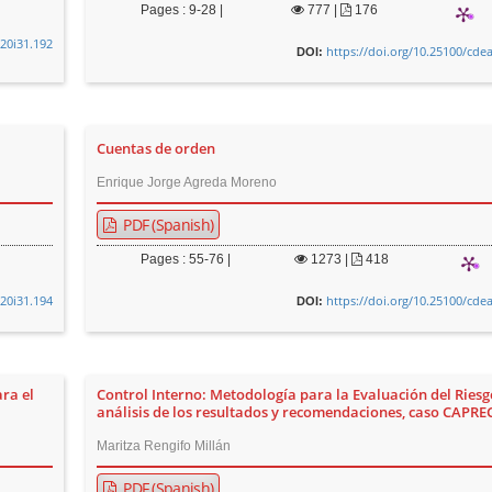
Pages : 9-28 |
777
|
176
v20i31.192
https://doi.org/10.25100/cde
DOI:
Cuentas de orden
Enrique Jorge Agreda Moreno
PDF (Spanish)
Pages : 55-76 |
1273
|
418
v20i31.194
https://doi.org/10.25100/cde
DOI:
ra el
Control Interno: Metodología para la Evaluación del Riesg
análisis de los resultados y recomendaciones, caso CAPR
Maritza Rengifo Millán
PDF (Spanish)