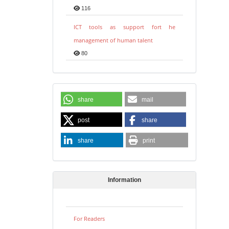
116
ICT tools as support fort he
management of human talent
80
share
mail
post
share
share
print
Information
For Readers