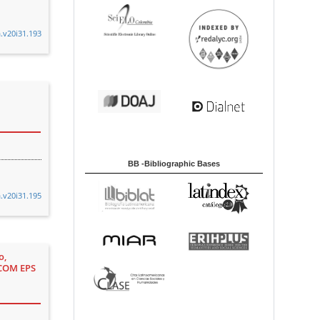
a.v20i31.193
BB -Bibliographic Bases
a.v20i31.195
o,
ECOM EPS