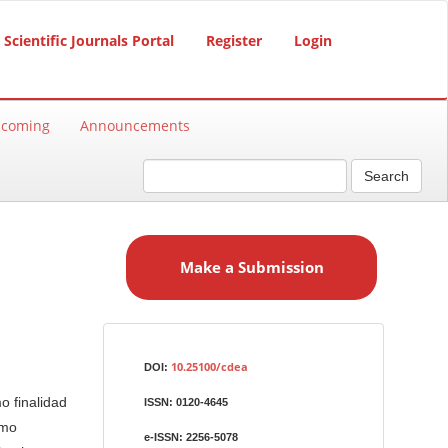
Scientific Journals Portal
Register
Login
hcoming
Announcements
Search
M
a
Make a Submission
k
e
a
S
Identifiers
u
10.25100/cdea
DOI:
b
o finalidad
ISSN:
0120-4645
m
omo
i
e-ISSN:
2256-5078