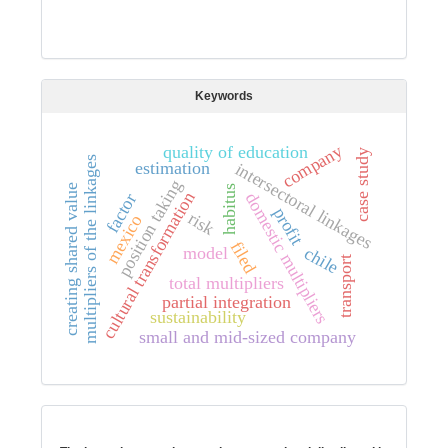
Keywords
company
quality of education
case study
multipliers of the linkages
estimation
intersectoral linkages
position taking
creating shared value
habitus
cultural transformation
domestic multipliers
factor
profit
risk
mexico
filed
model
chile
transport
total multipliers
partial integration
sustainability
small and mid-sized company
Digital preservation