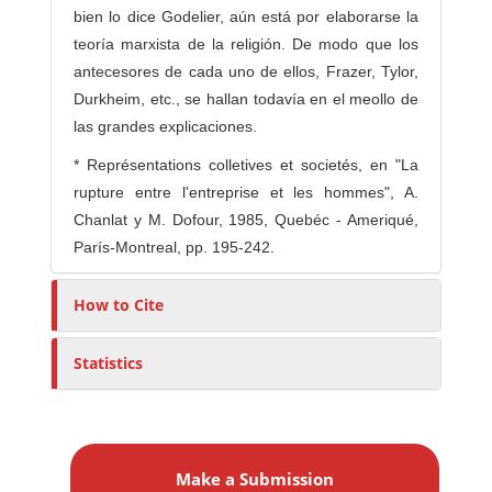
bien lo dice Godelier, aún está por elaborarse la
teoría marxista de la religión. De modo que los
antecesores de cada uno de ellos, Frazer, Tylor,
Durkheim, etc., se hallan todavía en el meollo de
las grandes explicaciones.
* Représentations colletives et societés, en "La
rupture entre l'entreprise et les hommes", A.
Chanlat y M. Dofour, 1985, Quebéc - Ameriqué,
París-Montreal, pp. 195-242.
How to Cite
Statistics
M
a
Make a Submission
k