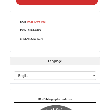
e
a
S
Identifiers
u
10.25100/cdea
DOI:
b
ISSN:
0120-4645
m
i
e-ISSN:
2256-5078
s
s
i
Language
o
n
L
a
n
Indexed in:
g
u
IB - Bibliographic indexes
a