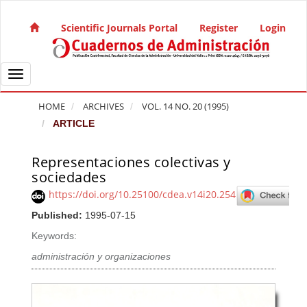
Quick jump to page content
Main Navigation
Scientific Journals Portal
Register
Login
Main Content
Sidebar
Toggle navigation
HOME
ARCHIVES
VOL. 14 NO. 20 (1995)
ARTICLE
Representaciones colectivas y
Article Sidebar
sociedades
https://doi.org/10.25100/cdea.v14i20.254
Published:
1995-07-15
Keywords:
administración y organizaciones