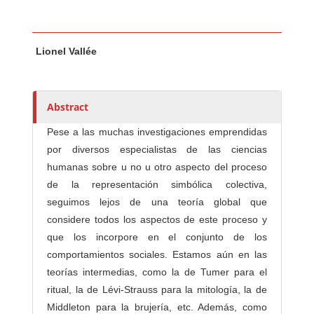
Main Article Content
A
Lionel Vallée
u
t
h
o
Abstract
r
Pese a las muchas investigaciones emprendidas
s
por diversos especialistas de las ciencias
humanas sobre u no u otro aspecto del proceso
de la representación simbólica colectiva,
seguimos lejos de una teoría global que
considere todos los aspectos de este proceso y
que los incorpore en el conjunto de los
comportamientos sociales. Estamos aún en las
teorías intermedias, como la de Tumer para el
ritual, la de Lévi-Strauss para la mitología, la de
Middleton para la brujería, etc. Además, como