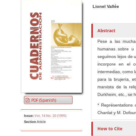
Article Sidebar
Main Article Co
A
Lionel Vallée
u
t
h
o
Abstract
r
Pese a las muchas
s
humanas sobre u n
seguimos lejos de u
incorpore en el c
intermedias, como la
para la brujería, 
marxista de la rel
Durkheim, etc., se h
PDF (Spanish)
* Représentations c
Chanlat y M. Dofour
Vol. 14 No. 20 (1995)
Issue:
Section
Article
How to Cite