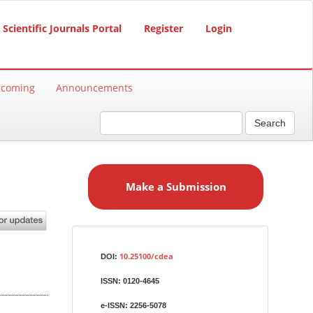
Scientific Journals Portal
Register
Login
hcoming
Announcements
Search
M
a
Make a Submission
k
e
a
S
Identifiers
u
10.25100/cdea
DOI:
b
ISSN:
0120-4645
m
i
e-ISSN:
2256-5078