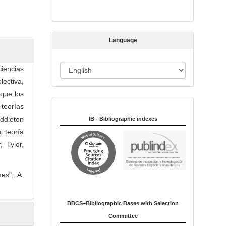
s
s
i
Language
o
n
L
iencias
a
ectiva,
n
 que los
Indexed in:
g
teorías
u
iddleton
IB - Bibliographic indexes
a
 teoría
g
 Tylor,
e
mes", A.
BBCS–Bibliographic Bases with Selection
Committee