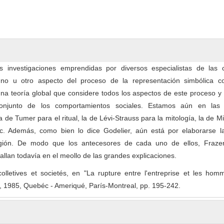
ntent
 investigaciones emprendidas por diversos especialistas de las c
o u otro aspecto del proceso de la representación simbólica col
na teoría global que considere todos los aspectos de este proceso y
onjunto de los comportamientos sociales. Estamos aún en las 
 de Tumer para el ritual, la de Lévi-Strauss para la mitología, la de M
etc. Además, como bien lo dice Godelier, aún está por elaborarse la
igión. De modo que los antecesores de cada uno de ellos, Frazer,
allan todavía en el meollo de las grandes explicaciones.
olletives et societés, en "La rupture entre l'entreprise et les hom
, 1985, Quebéc - Ameriqué, París-Montreal, pp. 195-242.