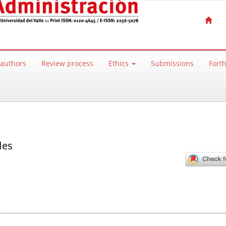
 authors
Review process
Ethics
Submissions
Fort
des