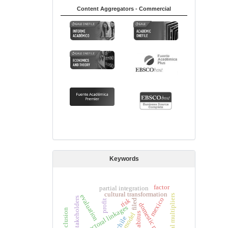
Content Aggregators - Commercial
Keywords
factor
partial integration
cultural transformation
evaluation
total multipliers
stakeholders
mexico
risk
filed
profit
domestic multipliers
intersectoral linkages
habitus
model
chile