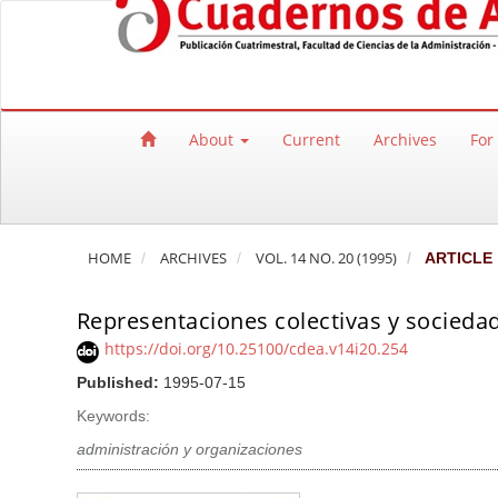
Quick jump to page content
Main Navigation
Main Content
Sidebar
About
Current
Archives
For
HOME
ARCHIVES
VOL. 14 NO. 20 (1995)
ARTICLE
Representaciones colectivas y socieda
https://doi.org/10.25100/cdea.v14i20.254
Published:
1995-07-15
Keywords:
administración y organizaciones