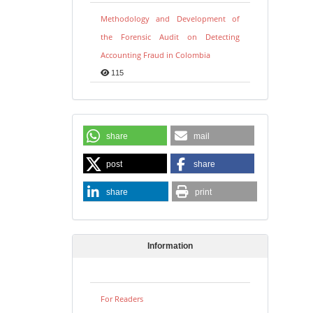
Methodology and Development of
the Forensic Audit on Detecting
Accounting Fraud in Colombia
115
share
mail
post
share
share
print
Information
For Readers