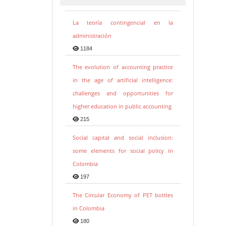
La teoría contingencial en la
administración
1184
The evolution of accounting practice
in the age of artificial intelligence:
challenges and opportunities for
higher education in public accounting
215
Social capital and social inclusion:
some elements for social policy in
Colombia
197
The Circular Economy of PET bottles
in Colombia
180