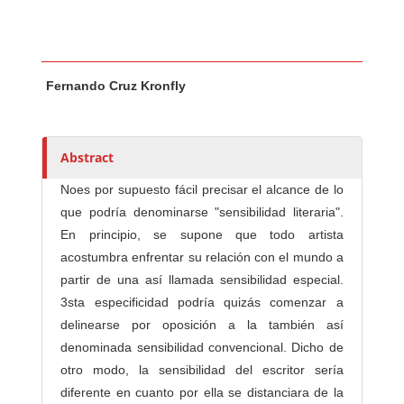
Main Article Content
A
Fernando Cruz Kronfly
u
t
h
o
Abstract
r
Noes por supuesto fácil precisar el alcance de lo
s
que podría denominarse "sensibilidad literaria".
En principio, se supone que todo artista
acostumbra enfrentar su relación con el mundo a
partir de una así llamada sensibilidad especial.
3sta especificidad podría quizás comenzar a
delinearse por oposición a la también así
denominada sensibilidad convencional. Dicho de
otro modo, la sensibilidad del escritor sería
diferente en cuanto por ella se distanciara de la