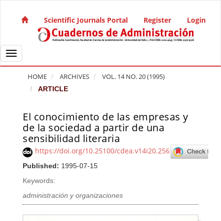
Quick jump to page content
Main Navigation
Scientific Journals Portal
Register
Login
Main Content
Sidebar
Toggle navigation
HOME
ARCHIVES
VOL. 14 NO. 20 (1995)
ARTICLE
El conocimiento de las empresas y
Article Sidebar
de la sociedad a partir de una
sensibilidad literaria
https://doi.org/10.25100/cdea.v14i20.256
Published:
1995-07-15
Keywords:
administración y organizaciones