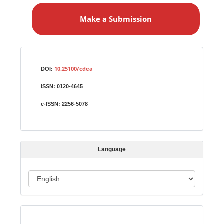
a
Make a Submission
k
e
a
S
Identifiers
u
10.25100/cdea
DOI:
b
ISSN:
0120-4645
m
i
e-ISSN:
2256-5078
s
s
i
Language
o
n
L
a
n
Indexed in:
g