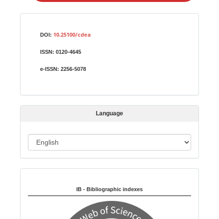
a
S
Identifiers
u
10.25100/cdea
DOI:
b
ISSN:
0120-4645
m
i
e-ISSN:
2256-5078
s
s
i
Language
o
n
L
a
n
Indexed in:
g
u
IB - Bibliographic indexes
a
g