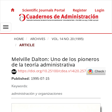
Quick jump to page content
Main Navigation
Scientific Journals Portal
Register
Login
Main Content
Sidebar
Toggle navigation
HOME
ARCHIVES
VOL. 14 NO. 20 (1995)
ARTICLE
Melville Dalton: Uno de los pioneros
Article Sidebar
de la teoría administrativa
https://doi.org/10.25100/cdea.v14i20.257
Published:
1995-07-15
Keywords:
administración y organizaciones