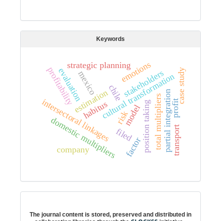
Keywords
emotions
strategic planning
profitability
evaluation
case study
stakeholders
mexico
cultural transformation
chile
estimation
partial integration
total multipliers
intersectoral linkages
profit
habitus
position taking
model
risk
domestic multipliers
transport
filed
factor
company
Digital preservation
The journal content is stored, preserved and distributed in