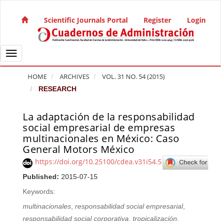
Quick jump to page content
Main Navigation
Scientific Journals Portal
Register
Login
Main Content
Sidebar
Toggle navigation
HOME
ARCHIVES
VOL. 31 NO. 54 (2015)
RESEARCH
La adaptación de la responsabilidad
Article Sidebar
social empresarial de empresas
multinacionales en México: Caso
General Motors México
https://doi.org/10.25100/cdea.v31i54.5
Published:
2015-07-15
Keywords:
multinacionales
,
responsabilidad social empresarial
,
responsabilidad social corporativa
,
tropicalización.