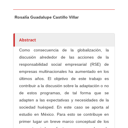
Main Article Content
A
Rosalía Guadalupe Castillo Villar
u
t
h
o
Abstract
r
Como consecuencia de la globalización, la
s
discusión alrededor de las acciones de la
responsabilidad social empresarial (RSE) de
empresas multinacionales ha aumentado en los
últimos años. El objetivo de este trabajo es
contribuir a la discusión sobre la adaptación o no
de estos programas, de tal forma que se
adapten a las expectativas y necesidades de la
sociedad huésped. En este caso se aporta al
estudio en México. Para esto se contribuye en
primer lugar un breve marco conceptual de los