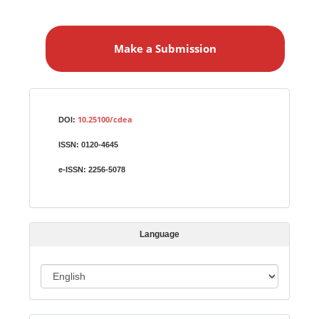
M
a
Make a Submission
k
e
a
S
Identifiers
u
10.25100/cdea
DOI:
b
ISSN:
0120-4645
m
i
e-ISSN:
2256-5078
s
s
i
Language
o
n
L
a
n