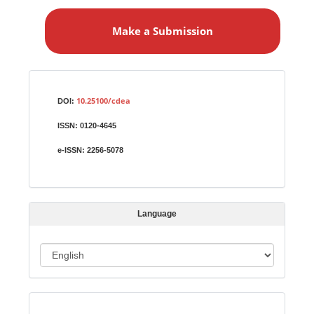
a
Make a Submission
k
e
a
S
Identifiers
u
10.25100/cdea
DOI:
b
ISSN:
0120-4645
m
i
e-ISSN:
2256-5078
s
s
i
Language
o
n
L
a
n
Indexed in:
g