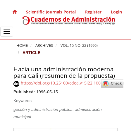
Quick jump to page content
Main Navigation
Scientific Journals Portal
Register
Login
Main Content
Sidebar
Toggle navigation
HOME
ARCHIVES
VOL. 15 NO. 22 (1996)
ARTICLE
Hacia una administración moderna
Article Sidebar
para Cali (resumen de la propuesta)
https://doi.org/10.25100/cdea.v15i22.100
Published:
1996-05-15
Keywords:
gestión y administración pública
,
administración
municipal