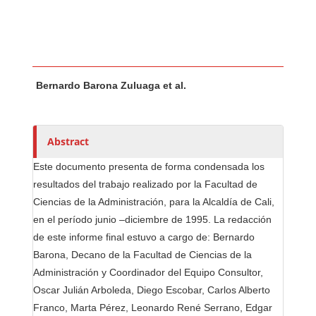
Main Article Content
A
Bernardo Barona Zuluaga et al.
u
t
h
o
Abstract
r
Este documento presenta de forma condensada los
s
resultados del trabajo realizado por la Facultad de
Ciencias de la Administración, para la Alcaldía de Cali,
en el período junio –diciembre de 1995. La redacción
de este informe final estuvo a cargo de: Bernardo
Barona, Decano de la Facultad de Ciencias de la
Administración y Coordinador del Equipo Consultor,
Oscar Julián Arboleda, Diego Escobar, Carlos Alberto
Franco, Marta Pérez, Leonardo René Serrano, Edgar