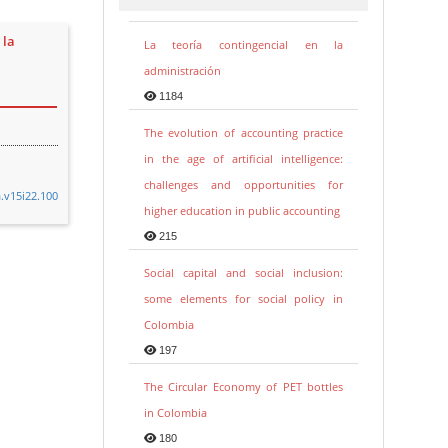
 la
La teoría contingencial en la
administración
1184
The evolution of accounting practice
in the age of artificial intelligence:
challenges and opportunities for
a.v15i22.100
higher education in public accounting
215
Social capital and social inclusion:
some elements for social policy in
Colombia
197
The Circular Economy of PET bottles
in Colombia
180