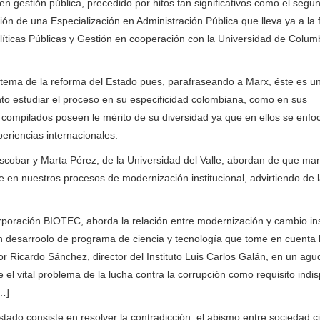
en gestión pública, precedido por hitos tan significativos como el seg
ción de una Especialización en Administración Pública que lleva ya a la
olíticas Públicas y Gestión en cooperación con la Universidad de Colum
tema de la reforma del Estado pues, parafraseando a Marx, éste es u
nto estudiar el proceso en su especificidad colombiana, como en sus
os compilados poseen le mérito de su diversidad ya que en ellos se enfo
eriencias internacionales.
scobar y Marta Pérez, de la Universidad del Valle, abordan de que man
 en nuestros procesos de modernización institucional, advirtiendo de 
rporación BIOTEC, aborda la relación entre modernización y cambio ins
un desarroolo de programa de ciencia y tecnología que tome en cuenta 
sor Ricardo Sánchez, director del Instituto Luis Carlos Galán, en un agu
 el vital problema de la lucha contra la corrupción como requisito indi
[…]
Estado consiste en resolver la contradicción, el abismo entre sociedad civ