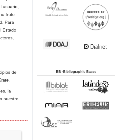
l usuario,
no fruto
ad. Para
el Estado
ctores,
BB -Bibliographic Bases
cipios de
State.
es, la
 a nuestro