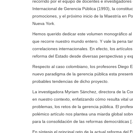
recorrido por el equipo de docentes e investigadores 
Internacional de Gerencia Pública (1993), la constitu
promociones, y el próximo inicio de la Maestría en P
Nueva York.
Hemos querido dedicar este volumen monográfico al 
que recorre nuestro mundo entero. Y vale la pena ta
correlaciones internacionales. En efecto, los artícul
reforma del Estado desde diversas perspectivas y exp
Respecto al caso colombiano, los profesores Diego E
nuevo paradigma de la gerencia pública esta presente
probables tendencias de dicho proyecto.
La investigadora Myriam Sánchez, directora de la Co
en nuestro contexto, enfatizando cómo resulta vital 
problemas, los retos de la gerencia pública. El profe
polémico artículo nos plantea una miarda global sobre
para la consolidación de las reformas democráticas 
En síntesis el principal reto de la actual reforma del 