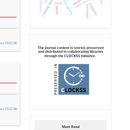
cultural transformation
position taking
total multipliers
filed
company
emotions
profit
Digital preservation
ea.v15i22.96
The journal content is stored, preserved
and distributed in collaborating libraries
CLOCKSS
through the
initiative.
ea.v15i22.98
Most Read