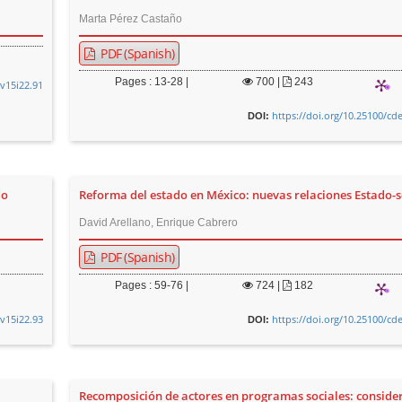
Marta Pérez Castaño
PDF (Spanish)
Pages : 13-28 |
700
|
243
.v15i22.91
https://doi.org/10.25100/cd
DOI:
do
Reforma del estado en México: nuevas relaciones Estado-
David Arellano, Enrique Cabrero
PDF (Spanish)
Pages : 59-76 |
724
|
182
.v15i22.93
https://doi.org/10.25100/cd
DOI:
Recomposición de actores en programas sociales: conside