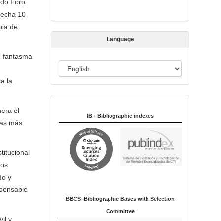
undo Foro
s
 fecha 10
s
bia de
i
Language
o
n
n fantasma
L
a
ca la
n
Indexed in:
g
era el
u
IB - Bibliographic indexes
las más
a
g
titucional
e
los
do y
spensable
BBCS–Bibliographic Bases with Selection
Committee
il y