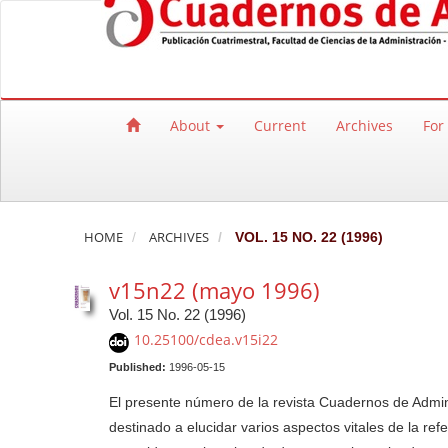
Quick jump to page content
Main Navigation
Main Content
Sidebar
About
Current
Archives
For
HOME
ARCHIVES
VOL. 15 NO. 22 (1996)
v15n22 (mayo 1996)
Vol. 15 No. 22 (1996)
10.25100/cdea.v15i22
Published:
1996-05-15
El presente número de la revista Cuadernos de Admini
destinado a elucidar varios aspectos vitales de la re