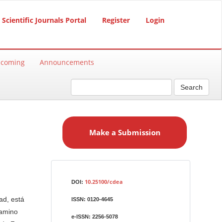
Scientific Journals Portal
Register
Login
hcoming
Announcements
Search
M
a
Make a Submission
k
e
a
S
Identifiers
u
10.25100/cdea
DOI:
b
ad, está
ISSN:
0120-4645
m
camino
i
e-ISSN:
2256-5078