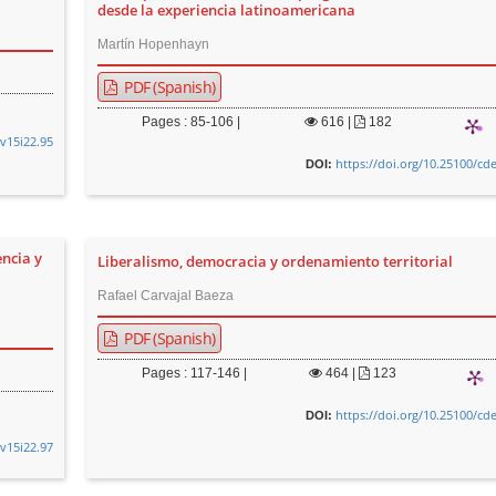
desde la experiencia latinoamericana
Martín Hopenhayn
PDF (Spanish)
Pages : 85-106 |
616
|
182
.v15i22.95
https://doi.org/10.25100/cd
DOI:
encia y
Liberalismo, democracia y ordenamiento territorial
Rafael Carvajal Baeza
PDF (Spanish)
Pages : 117-146 |
464
|
123
https://doi.org/10.25100/cd
DOI:
.v15i22.97