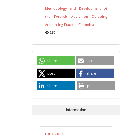
Methodology and Development of
the Forensic Audit on Detecting
Accounting Fraud in Colombia
115
share
mail
post
share
share
print
Information
For Readers