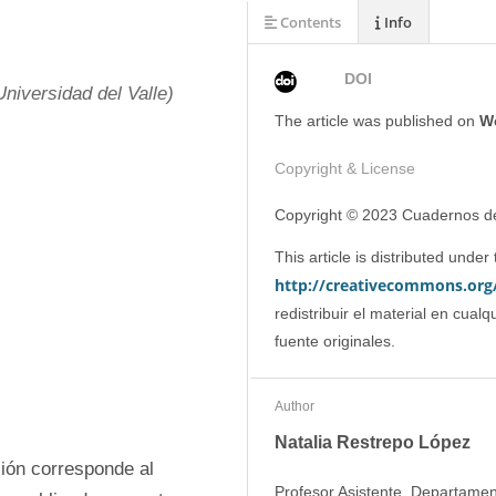
Contents
Info
DOI
niversidad del Valle)
The article was
published on
W
Copyright & License
Copyright © 2023 Cuadernos de 
http://creativecommons.org/
redistribuir el material en cual
fuente originales.
Author
Natalia Restrepo López
ión corresponde al 
Profesor Asistente, Departamen