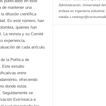
os publicados en este 
Administración, Universidad del
a de mantener una 
énfasis en ingeniería industrial
 difusión científica 
natalia.x.restrepo@correunival
dad. En este número, han 
olombia, quienes han 
. La revista y su Comité 
u experiencia, 
aluación de cada artículo.
e la Política de 
Este estudio 
icativas entre 
udamiento, ofreciendo 
no donde estas 
 Seguidamente se 
ivación Extrínseca e 