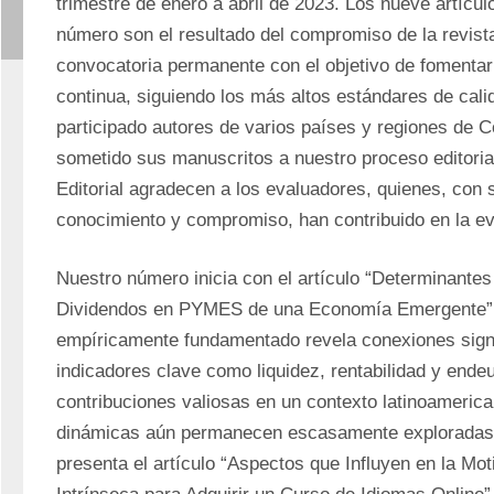
trimestre de enero a abril de 2023. Los nueve artícul
número son el resultado del compromiso de la revist
convocatoria permanente con el objetivo de fomentar la
continua, siguiendo los más altos estándares de cali
participado autores de varios países y regiones de C
sometido sus manuscritos a nuestro proceso editorial
Editorial agradecen a los evaluadores, quienes, con s
conocimiento y compromiso, han contribuido en la ev
Nuestro número inicia con el artículo “Determinantes d
Dividendos en PYMES de una Economía Emergente”. 
empíricamente fundamentado revela conexiones signif
indicadores clave como liquidez, rentabilidad y ende
contribuciones valiosas en un contexto latinoamerica
dinámicas aún permanecen escasamente exploradas.
presenta el artículo “Aspectos que Influyen en la Mot