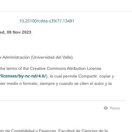
10.25100/cdea.v39i77.13481
ed, 08 Nov 2023
.
Administración (Universidad del Valle). 
This article is distributed under the terms of the Creative Commons Attribution License 
licenses/by-nc-nd/4.0/
), la cual permite Compartir: copiar y 
quier medio o formato, siempre y cuando se citen el autor y la 
Focus
to de Contabilidad y Finanzas, Facultad de Ciencias de la