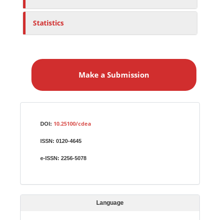
Statistics
M
a
Make a Submission
k
e
a
S
Identifiers
u
10.25100/cdea
DOI:
b
ISSN:
0120-4645
m
i
e-ISSN:
2256-5078
s
s
i
Language
o
n