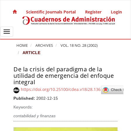
Quick jump to page content
Main Navigation
Scientific Journals Portal
Register
Login
Main Content
Sidebar
Toggle navigation
HOME
ARCHIVES
VOL. 18 NO. 28 (2002)
ARTICLE
De la crisis del paradigma de la
Article Sidebar
utilidad de emergencia del enfoque
integral
https://doi.org/10.25100/cdea.v18i28.136
Published:
2002-12-15
Keywords:
contabilidad y finanzas