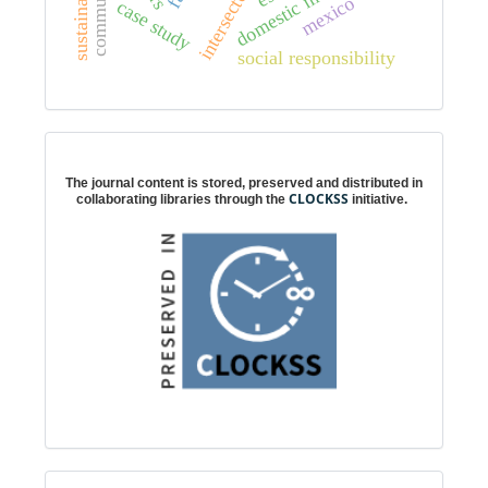
domestic multipliers
mexico
case study
social responsibility
Digital preservation
The journal content is stored, preserved and distributed in
CLOCKSS
collaborating libraries through the
initiative.