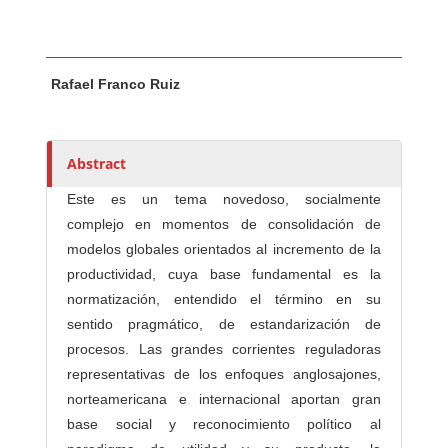
Main Article Content
A
Rafael Franco Ruiz
u
t
h
o
Abstract
r
Este es un tema novedoso, socialmente
s
complejo en momentos de consolidación de
modelos globales orientados al incremento de la
productividad, cuya base fundamental es la
normatización, entendido el término en su
sentido pragmático, de estandarización de
procesos. Las grandes corrientes reguladoras
representativas de los enfoques anglosajones,
norteamericana e internacional aportan gran
base social y reconocimiento político al