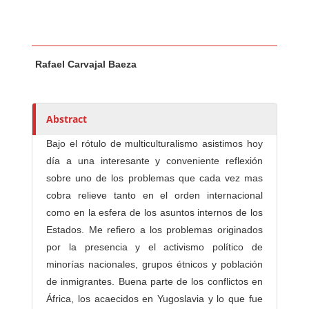
Main Article Content
A
Rafael Carvajal Baeza
u
t
h
o
Abstract
r
Bajo el rótulo de multiculturalismo asistimos hoy
s
día a una interesante y conveniente reflexión
sobre uno de los problemas que cada vez mas
cobra relieve tanto en el orden internacional
como en la esfera de los asuntos internos de los
Estados. Me refiero a los problemas originados
por la presencia y el activismo político de
minorías nacionales, grupos étnicos y población
de inmigrantes. Buena parte de los conflictos en
África, los acaecidos en Yugoslavia y lo que fue