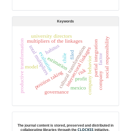
Keywords
university directors
social responsibility
multipliers of the linkages
productive transformation
partial integration
habitus
total multipliers
cultural transformation
intersectoral linkages
filed
evaluation
factor
chile
estimation
company behavior
model
risk
position taking
company
profit
mexico
governance
Digital preservation
The journal content is stored, preserved and distributed in
CLOCKSS
collaborating libraries through the
initiative.