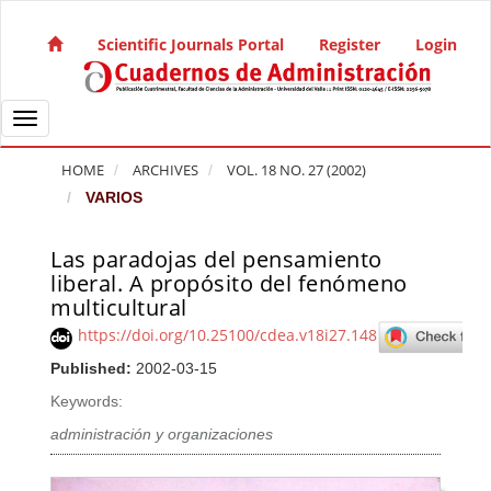
Quick jump to page content
Main Navigation
Scientific Journals Portal
Register
Login
Main Content
Sidebar
Toggle navigation
HOME
ARCHIVES
VOL. 18 NO. 27 (2002)
VARIOS
Las paradojas del pensamiento
Article Sidebar
liberal. A propósito del fenómeno
multicultural
https://doi.org/10.25100/cdea.v18i27.148
Published:
2002-03-15
Keywords:
administración y organizaciones