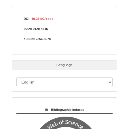
a
S
Identifiers
u
10.25100/cdea
DOI:
b
ISSN:
0120-4645
m
i
e-ISSN:
2256-5078
s
s
i
Language
o
n
L
a
n
Indexed in:
g
u
IB - Bibliographic indexes
a
g