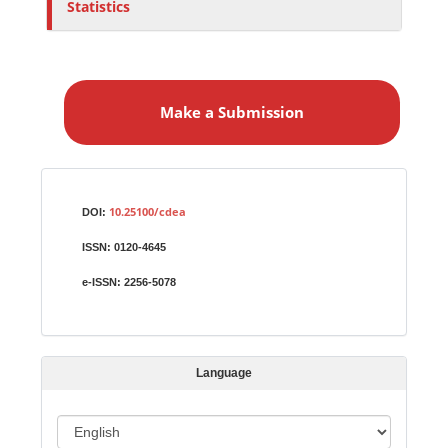
Statistics
M
a
Make a Submission
k
e
a
S
Identifiers
u
10.25100/cdea
DOI:
b
ISSN:
0120-4645
m
i
e-ISSN:
2256-5078
s
s
i
Language
o
n
L