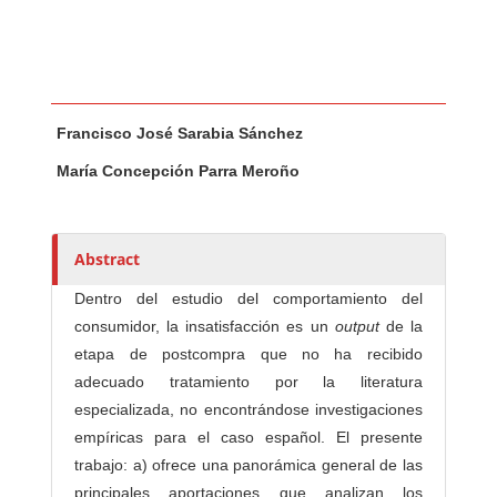
Main Article Content
A
Francisco José Sarabia Sánchez
u
t
María Concepción Parra Meroño
h
o
r
Abstract
s
Dentro del estudio del comportamiento del
consumidor, la insatisfacción es un
output
de la
etapa de postcompra que no ha recibido
adecuado tratamiento por la literatura
especializada, no encontrándose investigaciones
empíricas para el caso español. El presente
trabajo: a) ofrece una panorámica general de las
principales aportaciones que analizan los