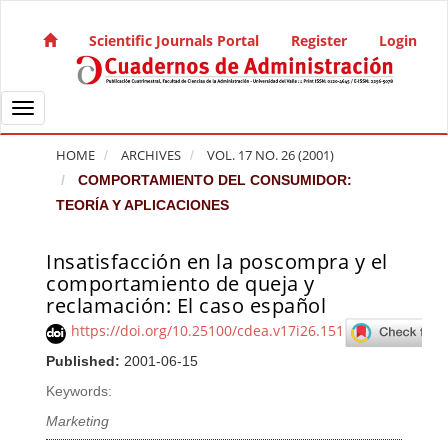
Quick jump to page content
Main Navigation
Scientific Journals Portal
Register
Login
Main Content
Sidebar
Toggle navigation
HOME
ARCHIVES
VOL. 17 NO. 26 (2001)
COMPORTAMIENTO DEL CONSUMIDOR:
TEORÍA Y APLICACIONES
Insatisfacción en la poscompra y el
Article Sidebar
comportamiento de queja y
reclamación: El caso español
https://doi.org/10.25100/cdea.v17i26.151
Published:
2001-06-15
Keywords:
Marketing