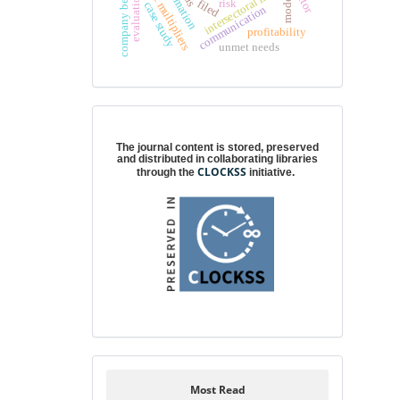
domestic multipliers
company behavior
intersectoral linkages
evaluation
model
risk
filed
case study
communication
profitability
unmet needs
Digital preservation
The journal content is stored, preserved
and distributed in collaborating libraries
CLOCKSS
through the
initiative.
Most Read