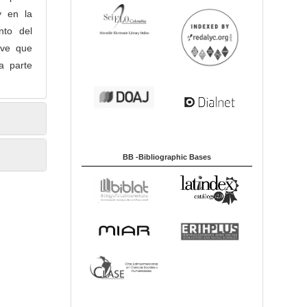
y en la
nto del
ave que
a parte
BB -Bibliographic Bases