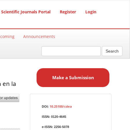
Scientific Journals Portal
Register
Login
hcoming
Announcements
Search
M
a
Make a Submission
k
 en la
e
a
S
Identifiers
u
10.25100/cdea
DOI:
b
ISSN:
0120-4645
m
i
e-ISSN:
2256-5078