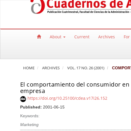
Quick jump to page content
Main Navigation
Main Content
Sidebar
About
Current
Archives
For
HOME
ARCHIVES
VOL. 17 NO. 26 (2001)
COMPORT
El comportamiento del consumidor en m
empresa
https://doi.org/10.25100/cdea.v17i26.152
Published:
2001-06-15
Keywords:
Marketing