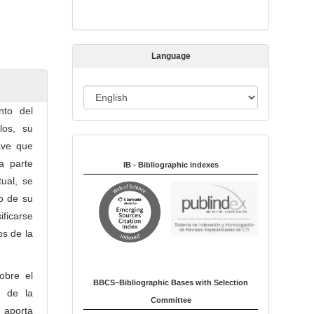
s
s
i
Language
o
n
L
nto del
a
los, su
n
ave que
Indexed in:
g
a parte
u
IB - Bibliographic indexes
tual, se
a
o de su
g
ificarse
e
os de la
sobre el
BBCS–Bibliographic Bases with Selection
a de la
Committee
e aporta