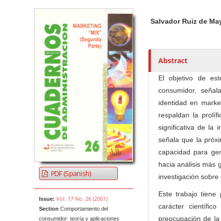
Article Sidebar
Main Article Co
A
Salvador Ruiz de Ma
u
t
h
o
Abstract
r
El objetivo de es
s
consumidor, señala
identidad en marke
respaldan la prolíf
significativa de la
señala que la próx
capacidad para gene
hacia análisis más 
PDF (Spanish)
investigación sobre
Este trabajo tiene 
Vol. 17 No. 26 (2001)
Issue:
carácter científi
Section
Comportamiento del
preocupación de la 
consumidor: teoría y aplicaciones